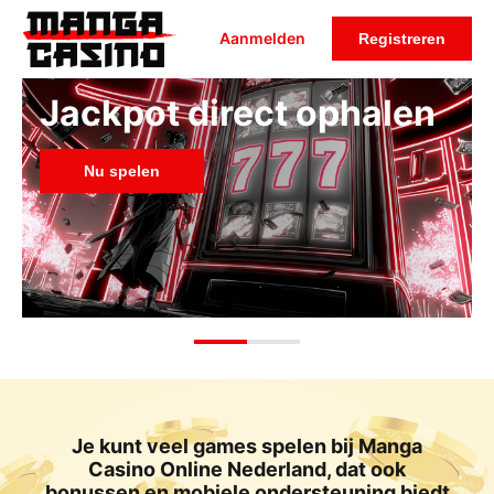
Aanmelden
Registreren
r
Jackpot direct ophalen
Nu spelen
Je kunt veel games spelen bij Manga
Casino Online Nederland, dat ook
bonussen en mobiele ondersteuning biedt