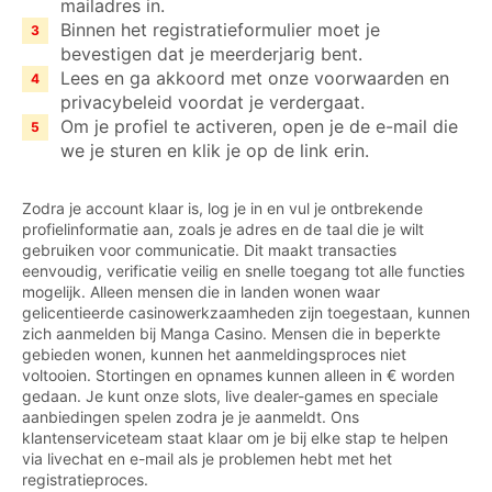
mailadres in.
Binnen het registratieformulier moet je
bevestigen dat je meerderjarig bent.
Lees en ga akkoord met onze voorwaarden en
privacybeleid voordat je verdergaat.
Om je profiel te activeren, open je de e-mail die
we je sturen en klik je op de link erin.
Zodra je account klaar is, log je in en vul je ontbrekende
profielinformatie aan, zoals je adres en de taal die je wilt
gebruiken voor communicatie. Dit maakt transacties
eenvoudig, verificatie veilig en snelle toegang tot alle functies
mogelijk. Alleen mensen die in landen wonen waar
gelicentieerde casinowerkzaamheden zijn toegestaan, kunnen
zich aanmelden bij Manga Casino. Mensen die in beperkte
gebieden wonen, kunnen het aanmeldingsproces niet
voltooien. Stortingen en opnames kunnen alleen in € worden
gedaan. Je kunt onze slots, live dealer-games en speciale
aanbiedingen spelen zodra je je aanmeldt. Ons
klantenserviceteam staat klaar om je bij elke stap te helpen
via livechat en e-mail als je problemen hebt met het
registratieproces.