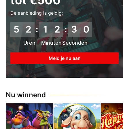
tot €500
De aanbieding is geldig:
5
2
1
2
2
8
:
:
Uren
Minuten
Seconden
Meld je nu aan
Nu winnend