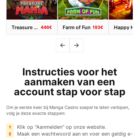
Treasure Mania
Farm of Fun
H
446€
193€
Instructies voor het
aanmaken van een
account stap voor stap
Om je eerste keer bij Manga Casino soepel te laten verlopen,
volg je deze exacte stappen:
Klik op "Aanmelden" op onze website.
Maak een wachtwoord aan en voer een geldig e-