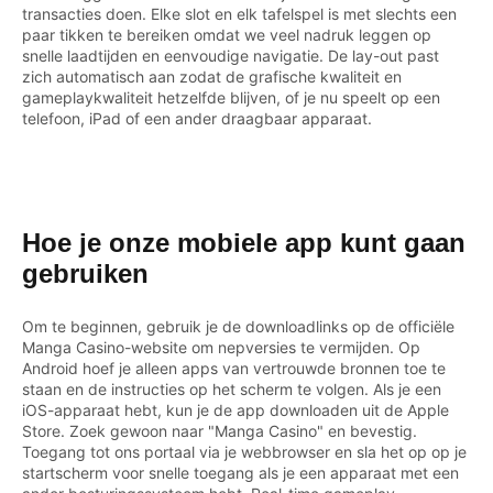
transacties doen. Elke slot en elk tafelspel is met slechts een
paar tikken te bereiken omdat we veel nadruk leggen op
snelle laadtijden en eenvoudige navigatie. De lay-out past
zich automatisch aan zodat de grafische kwaliteit en
gameplaykwaliteit hetzelfde blijven, of je nu speelt op een
telefoon, iPad of een ander draagbaar apparaat.
Hoe je onze mobiele app kunt gaan
gebruiken
Om te beginnen, gebruik je de downloadlinks op de officiële
Manga Casino-website om nepversies te vermijden. Op
Android hoef je alleen apps van vertrouwde bronnen toe te
staan en de instructies op het scherm te volgen. Als je een
iOS-apparaat hebt, kun je de app downloaden uit de Apple
Store. Zoek gewoon naar "Manga Casino" en bevestig.
Toegang tot ons portaal via je webbrowser en sla het op op je
startscherm voor snelle toegang als je een apparaat met een