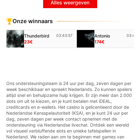
Alles weergeven
Onze winnaars
Thunderbird
03:43:57
Antonio
03:43:
23€
174€
Ons ondersteuningsteam is 24 uur per dag, zeven dagen per
week beschikbaar en spreekt Nederlands. Zo kunnen spelers
altijd snel en behulpzame hulp krijgen. Er zijn meer dan 2.000
slots om uit te kiezen, en je kunt betalen met iDEAL,
creditcards en e-wallets. Het casino is gelicentieerd door de
Nederlandse Kansspelautoriteit (KSA), en je kunt 24 uur per
dag, zeven dagen per week contact opnemen met de
ondersteuning via Nederlandse livechat. Ontdek een wereld
vol visueel verbluffende slots en unieke tafelspellen in
Nederland. We raden aan om te beginnen met games van