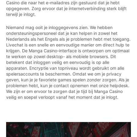
Casino die naar het e-mailadres zijn gestuurd dat je hebt
opgegeven. Zorg ervoor dat je internetverbinding sterk blijft
terwijl je inlogt.
Niemand mag ooit je inloggegevens zien. We hebben
ondersteuningspersoneel dat je kan helpen in zowel het
Nederlands als het Engels als je problemen hebt met toegang.
Livechat is een snelle en eenvoudige manier om direct hulp te
krijgen. De Manga Casino-interface is ontworpen om optimaal
te werken op zowel desktop- als mobiele browsers. Dit
betekent dat inloggen veilig en eenvoudig is op alle
apparaten. Encryptie van topniveau wordt gebruikt om alle
spelersaccounts te beschermen. Omdat we om je privacy
geven, kun je je favoriete games spelen zonder zorgen. Als je
problemen hebt, kun je contact opnemen met onze helpdesk.
We zijn er om ervoor te zorgen dat je tijd bij Manga Casino
veilig en soepel verloopt vanaf het moment dat je inlogt.