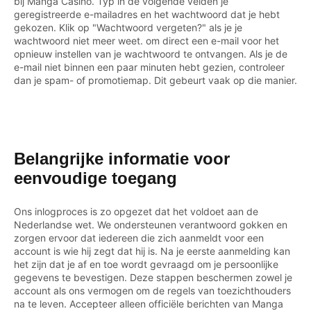
bij Manga Casino. Typ in de volgende velden je
geregistreerde e-mailadres en het wachtwoord dat je hebt
gekozen. Klik op "Wachtwoord vergeten?" als je je
wachtwoord niet meer weet. om direct een e-mail voor het
opnieuw instellen van je wachtwoord te ontvangen. Als je de
e-mail niet binnen een paar minuten hebt gezien, controleer
dan je spam- of promotiemap. Dit gebeurt vaak op die manier.
Belangrijke informatie voor
eenvoudige toegang
Ons inlogproces is zo opgezet dat het voldoet aan de
Nederlandse wet. We ondersteunen verantwoord gokken en
zorgen ervoor dat iedereen die zich aanmeldt voor een
account is wie hij zegt dat hij is. Na je eerste aanmelding kan
het zijn dat je af en toe wordt gevraagd om je persoonlijke
gegevens te bevestigen. Deze stappen beschermen zowel je
account als ons vermogen om de regels van toezichthouders
na te leven. Accepteer alleen officiële berichten van Manga