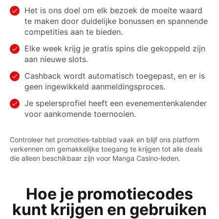
Het is ons doel om elk bezoek de moeite waard
te maken door duidelijke bonussen en spannende
competities aan te bieden.
Elke week krijg je gratis spins die gekoppeld zijn
aan nieuwe slots.
Cashback wordt automatisch toegepast, en er is
geen ingewikkeld aanmeldingsproces.
Je spelersprofiel heeft een evenementenkalender
voor aankomende toernooien.
Controleer het promoties-tabblad vaak en blijf ons platform
verkennen om gemakkelijke toegang te krijgen tot alle deals
die alleen beschikbaar zijn voor Manga Casino-leden.
Hoe je promotiecodes
kunt krijgen en gebruiken