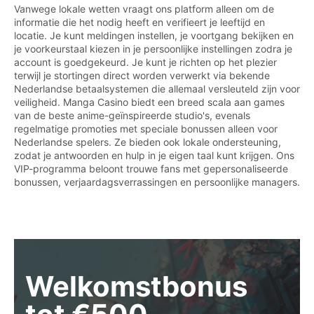
Vanwege lokale wetten vraagt ons platform alleen om de
informatie die het nodig heeft en verifieert je leeftijd en
locatie. Je kunt meldingen instellen, je voortgang bekijken en
je voorkeurstaal kiezen in je persoonlijke instellingen zodra je
account is goedgekeurd. Je kunt je richten op het plezier
terwijl je stortingen direct worden verwerkt via bekende
Nederlandse betaalsystemen die allemaal versleuteld zijn voor
veiligheid. Manga Casino biedt een breed scala aan games
van de beste anime-geïnspireerde studio's, evenals
regelmatige promoties met speciale bonussen alleen voor
Nederlandse spelers. Ze bieden ook lokale ondersteuning,
zodat je antwoorden en hulp in je eigen taal kunt krijgen. Ons
VIP-programma beloont trouwe fans met gepersonaliseerde
bonussen, verjaardagsverrassingen en persoonlijke managers.
Welkomstbonus