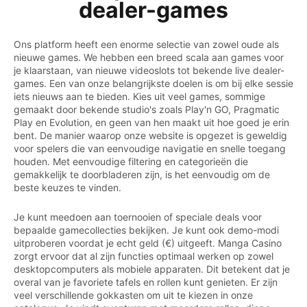
dealer-games
Ons platform heeft een enorme selectie van zowel oude als
nieuwe games. We hebben een breed scala aan games voor
je klaarstaan, van nieuwe videoslots tot bekende live dealer-
games. Een van onze belangrijkste doelen is om bij elke sessie
iets nieuws aan te bieden. Kies uit veel games, sommige
gemaakt door bekende studio's zoals Play'n GO, Pragmatic
Play en Evolution, en geen van hen maakt uit hoe goed je erin
bent. De manier waarop onze website is opgezet is geweldig
voor spelers die van eenvoudige navigatie en snelle toegang
houden. Met eenvoudige filtering en categorieën die
gemakkelijk te doorbladeren zijn, is het eenvoudig om de
beste keuzes te vinden.
Je kunt meedoen aan toernooien of speciale deals voor
bepaalde gamecollecties bekijken. Je kunt ook demo-modi
uitproberen voordat je echt geld (€) uitgeeft. Manga Casino
zorgt ervoor dat al zijn functies optimaal werken op zowel
desktopcomputers als mobiele apparaten. Dit betekent dat je
overal van je favoriete tafels en rollen kunt genieten. Er zijn
veel verschillende gokkasten om uit te kiezen in onze