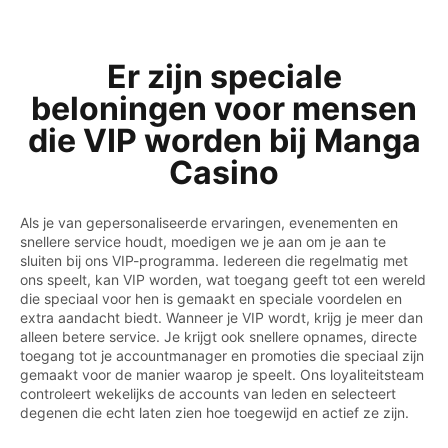
Er zijn speciale
beloningen voor mensen
die VIP worden bij Manga
Casino
Als je van gepersonaliseerde ervaringen, evenementen en
snellere service houdt, moedigen we je aan om je aan te
sluiten bij ons VIP-programma. Iedereen die regelmatig met
ons speelt, kan VIP worden, wat toegang geeft tot een wereld
die speciaal voor hen is gemaakt en speciale voordelen en
extra aandacht biedt. Wanneer je VIP wordt, krijg je meer dan
alleen betere service. Je krijgt ook snellere opnames, directe
toegang tot je accountmanager en promoties die speciaal zijn
gemaakt voor de manier waarop je speelt. Ons loyaliteitsteam
controleert wekelijks de accounts van leden en selecteert
degenen die echt laten zien hoe toegewijd en actief ze zijn.