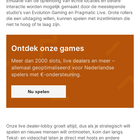
Emulatie van de opwinding van echte locaties en betere
interactie worden mogelijk gemaakt door de meeslepende
studio's van Evolution Gaming en Pragmatic Live. Grote rollers
die een uitdaging willen, kunnen spelen met inzetlimieten die
niet te hoog of te laag zijn.
Ontdek onze games
Meer dan 2000 slots, live dealers en meer –
allemaal geoptimaliseerd voor Nederlandse
spelers met €-ondersteuning.
Nu spelen
Onze live dealer-lobby groeit altijd, dus als je strategisch wilt
spelen en nieuwe mensen wilt ontmoeten, kom dan langs.
Tekst- en videochat laten je direct met hosts en andere