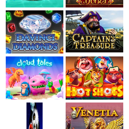
worden bij Manga Casino
VIP-voordelen die voor niemand anders beschikbaar
zijn
Hoe je in aanmerking komt voor regelmatige activiteit
Beveiliging bij Manga Casino: veilige betalingen en
spelersbescherming
Veiligheid en betrouwbare transacties voor betalingen
Spelersbescherming
Verantwoord spelen bij Manga Casino: limieten,
risicobeheersing en een 18+-beleid
Risicobeheertools
Strikt leeftijdsbeleid
Hoe je het meeste haalt uit alternatieven voor Manga
Casino
Topsoorten games en hoe je ze kiest