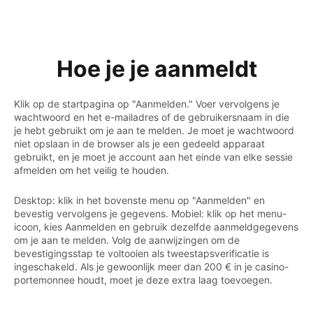
Hoe je je aanmeldt
Klik op de startpagina op "Aanmelden." Voer vervolgens je
wachtwoord en het e-mailadres of de gebruikersnaam in die
je hebt gebruikt om je aan te melden. Je moet je wachtwoord
niet opslaan in de browser als je een gedeeld apparaat
gebruikt, en je moet je account aan het einde van elke sessie
afmelden om het veilig te houden.
Desktop: klik in het bovenste menu op "Aanmelden" en
bevestig vervolgens je gegevens. Mobiel: klik op het menu-
icoon, kies Aanmelden en gebruik dezelfde aanmeldgegevens
om je aan te melden. Volg de aanwijzingen om de
bevestigingsstap te voltooien als tweestapsverificatie is
ingeschakeld. Als je gewoonlijk meer dan 200 € in je casino-
portemonnee houdt, moet je deze extra laag toevoegen.