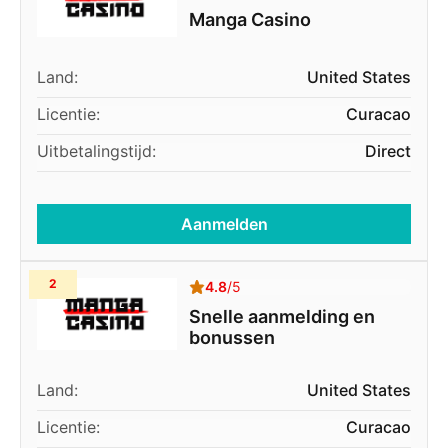
Manga Casino
Land:
United States
Licentie:
Curacao
Uitbetalingstijd:
Direct
Aanmelden
2
4.8
/5
Snelle aanmelding en
bonussen
Land:
United States
Licentie:
Curacao