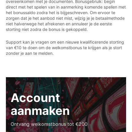
overeenkomen met je documenten. Bonusgebruik: begin
direct met het spelen van in aanmerking komende spellen met
het bonussaldo zodra het is bijgeschreven. Om ervoor te
zorgen dat je het aanbod niet mist, wijzig je je betaalmethode
niet halverwege het afrekenen en annuleer je de eerste
storting niet zodra de bonus is gekoppeld.
Support kan je vragen om een nieuwe kwalificerende storting
van €10 te doen om de welkomstbonus te krijgen als je stort
zonder je aan te melden.
Account
aanmaken
Ontvang welkomstbonus tot €200