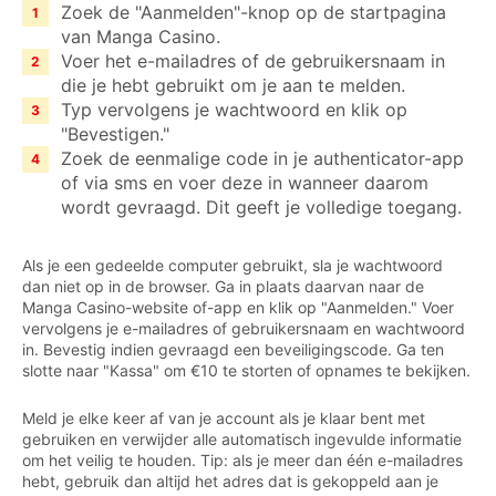
Zoek de "Aanmelden"-knop op de startpagina
van Manga Casino.
Voer het e-mailadres of de gebruikersnaam in
die je hebt gebruikt om je aan te melden.
Typ vervolgens je wachtwoord en klik op
"Bevestigen."
Zoek de eenmalige code in je authenticator-app
of via sms en voer deze in wanneer daarom
wordt gevraagd. Dit geeft je volledige toegang.
Als je een gedeelde computer gebruikt, sla je wachtwoord
dan niet op in de browser. Ga in plaats daarvan naar de
Manga Casino-website of-app en klik op "Aanmelden." Voer
vervolgens je e-mailadres of gebruikersnaam en wachtwoord
in. Bevestig indien gevraagd een beveiligingscode. Ga ten
slotte naar "Kassa" om €10 te storten of opnames te bekijken.
Meld je elke keer af van je account als je klaar bent met
gebruiken en verwijder alle automatisch ingevulde informatie
om het veilig te houden. Tip: als je meer dan één e-mailadres
hebt, gebruik dan altijd het adres dat is gekoppeld aan je