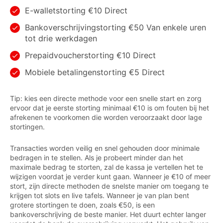
E-walletstorting €10 Direct
Bankoverschrijvingstorting €50 Van enkele uren
tot drie werkdagen
Prepaidvoucherstorting €10 Direct
Mobiele betalingenstorting €5 Direct
Tip: kies een directe methode voor een snelle start en zorg
ervoor dat je eerste storting minimaal €10 is om fouten bij het
afrekenen te voorkomen die worden veroorzaakt door lage
stortingen.
Transacties worden veilig en snel gehouden door minimale
bedragen in te stellen. Als je probeert minder dan het
maximale bedrag te storten, zal de kassa je vertellen het te
wijzigen voordat je verder kunt gaan. Wanneer je €10 of meer
stort, zijn directe methoden de snelste manier om toegang te
krijgen tot slots en live tafels. Wanneer je van plan bent
grotere stortingen te doen, zoals €50, is een
bankoverschrijving de beste manier. Het duurt echter langer