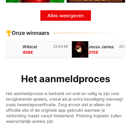
Alles weergeven
Onze winnaars
Wildcat
22:45:46
Jesse James
22:45:
458€
315€
Het aanmeldproces
Het aanmeldproces is bedoeld om snel en veilig te zijn voor
terugkerende spelers, vooral als je extra beveiliging toevoegt
zoals tweestapsverificatie. Zorg ervoor dat je alleen de
officiële site of de originele app gebruikt wanneer je
verbinding maakt vanuit Nederland. Phishing-kopieën zullen
waarschijnlijk anders zijn.