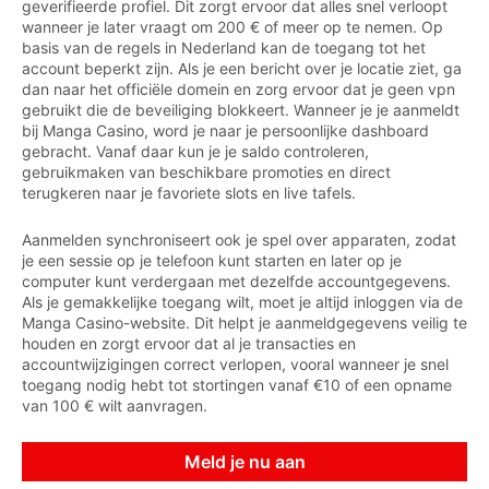
geverifieerde profiel. Dit zorgt ervoor dat alles snel verloopt
wanneer je later vraagt om 200 € of meer op te nemen. Op
basis van de regels in Nederland kan de toegang tot het
account beperkt zijn. Als je een bericht over je locatie ziet, ga
dan naar het officiële domein en zorg ervoor dat je geen vpn
gebruikt die de beveiliging blokkeert. Wanneer je je aanmeldt
bij Manga Casino, word je naar je persoonlijke dashboard
gebracht. Vanaf daar kun je je saldo controleren,
gebruikmaken van beschikbare promoties en direct
terugkeren naar je favoriete slots en live tafels.
Aanmelden synchroniseert ook je spel over apparaten, zodat
je een sessie op je telefoon kunt starten en later op je
computer kunt verdergaan met dezelfde accountgegevens.
Als je gemakkelijke toegang wilt, moet je altijd inloggen via de
Manga Casino-website. Dit helpt je aanmeldgegevens veilig te
houden en zorgt ervoor dat al je transacties en
accountwijzigingen correct verlopen, vooral wanneer je snel
toegang nodig hebt tot stortingen vanaf €10 of een opname
van 100 € wilt aanvragen.
Meld je nu aan