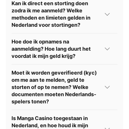
Kan ik direct een storting doen
zodra ik me aanmeld? Welke
methoden en limieten gelden in
Nederland voor stortingen?
Hoe doe ik opnames na
aanmelding? Hoe lang duurt het
voordat ik mijn geld krijg?
Moet ik worden geverifieerd (kyc)
om me aan te melden, geld te
storten of op te nemen? Welke
documenten moeten Nederlands-
spelers tonen?
Is Manga Casino toegestaan in
Nederland, en hoe houd ik mijn