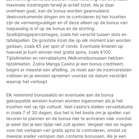
maximale inzetregels terwijl je actief inzet. Als je daar
overheen gaat, kan de bonus worden geannuleerd.
Veelvoorkomende dingen om te controleren bij het inzetten
zijn de vermenigvuldiger en of deze alleen op de bonus van
toepassing is of op de bonus en de storting.
Spelbijdragepercentages, zoals het verschil tussen slots en
tafelspellen. De grootste inzet die op elk moment kan worden
gedaan, zoals €5 per spin of ronde. Eventuele limieten op
hoeveel je kunt winnen met gratis spins, zoals €100.
Tijdslimieten en vervaldatums Welkomstbonussen hebben
tijdslimieten. Zodra Manga Casino je een bonus crediteert,
begint er meestal een aftelling. Je moet aan de inzetvereisten
voldoen en je winsten opnemen voordat de datum verstrijkt
waarop het verloopt.
Elk resterend bonussaldo en eventuele aan de bonus
gekoppelde winsten kunnen worden ingenomen als je het
inzetten niet op tijd voltooit. Veel casino's stellen vervaldatums
in zoals 7 of 30 dagen, dus het is het beste om je spellen van
tevoren te plannen en de bonus niet te activeren vlak voordat
je weet dat je een tijdje niet zult spelen. Vergeet niet de regels
voor het verlopen van gratis spins te controleren, omdat ze
meestal sneller verlopen dan contante bonussen. Als je een