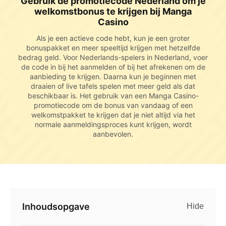
Gebruik de promotiecode Nederland om je
welkomstbonus te krijgen bij Manga
Casino
Als je een actieve code hebt, kun je een groter
bonuspakket en meer speeltijd krijgen met hetzelfde
bedrag geld. Voor Nederlands-spelers in Nederland, voer
de code in bij het aanmelden of bij het afrekenen om de
aanbieding te krijgen. Daarna kun je beginnen met
draaien of live tafels spelen met meer geld als dat
beschikbaar is. Het gebruik van een Manga Casino-
promotiecode om de bonus van vandaag of een
welkomstpakket te krijgen dat je niet altijd via het
normale aanmeldingsproces kunt krijgen, wordt
aanbevolen.
Inhoudsopgave
Hide