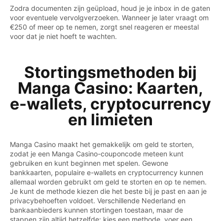
Zodra documenten zijn geüpload, houd je je inbox in de gaten
voor eventuele vervolgverzoeken. Wanneer je later vraagt om
€250 of meer op te nemen, zorgt snel reageren er meestal
voor dat je niet hoeft te wachten.
Stortingsmethoden bij
Manga Casino: Kaarten,
e-wallets, cryptocurrency
en limieten
Manga Casino maakt het gemakkelijk om geld te storten,
zodat je een Manga Casino-couponcode meteen kunt
gebruiken en kunt beginnen met spelen. Gewone
bankkaarten, populaire e-wallets en cryptocurrency kunnen
allemaal worden gebruikt om geld te storten en op te nemen.
Je kunt de methode kiezen die het beste bij je past en aan je
privacybehoeften voldoet. Verschillende Nederland en
bankaanbieders kunnen stortingen toestaan, maar de
stappen zijn altijd hetzelfde: kies een methode, voer een