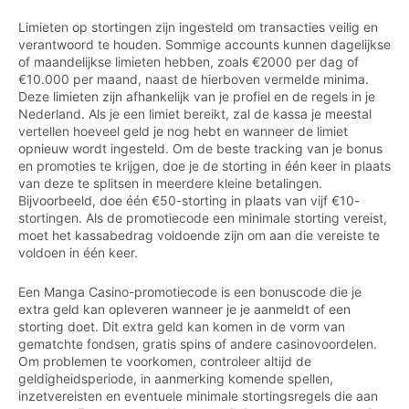
Limieten op stortingen zijn ingesteld om transacties veilig en
verantwoord te houden. Sommige accounts kunnen dagelijkse
of maandelijkse limieten hebben, zoals €2000 per dag of
€10.000 per maand, naast de hierboven vermelde minima.
Deze limieten zijn afhankelijk van je profiel en de regels in je
Nederland. Als je een limiet bereikt, zal de kassa je meestal
vertellen hoeveel geld je nog hebt en wanneer de limiet
opnieuw wordt ingesteld. Om de beste tracking van je bonus
en promoties te krijgen, doe je de storting in één keer in plaats
van deze te splitsen in meerdere kleine betalingen.
Bijvoorbeeld, doe één €50-storting in plaats van vijf €10-
stortingen. Als de promotiecode een minimale storting vereist,
moet het kassabedrag voldoende zijn om aan die vereiste te
voldoen in één keer.
Een Manga Casino-promotiecode is een bonuscode die je
extra geld kan opleveren wanneer je je aanmeldt of een
storting doet. Dit extra geld kan komen in de vorm van
gematchte fondsen, gratis spins of andere casinovoordelen.
Om problemen te voorkomen, controleer altijd de
geldigheidsperiode, in aanmerking komende spellen,
inzetvereisten en eventuele minimale stortingsregels die aan