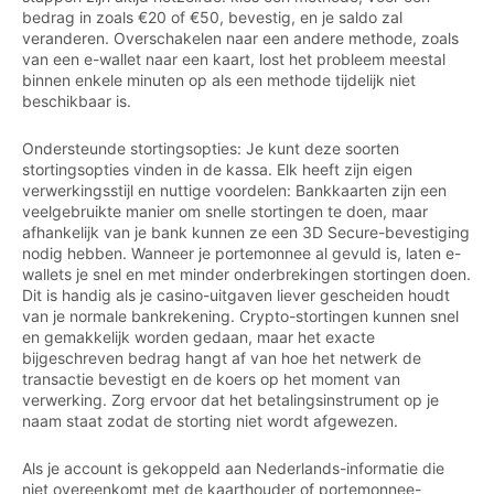
bedrag in zoals €20 of €50, bevestig, en je saldo zal
veranderen. Overschakelen naar een andere methode, zoals
van een e-wallet naar een kaart, lost het probleem meestal
binnen enkele minuten op als een methode tijdelijk niet
beschikbaar is.
Ondersteunde stortingsopties: Je kunt deze soorten
stortingsopties vinden in de kassa. Elk heeft zijn eigen
verwerkingsstijl en nuttige voordelen: Bankkaarten zijn een
veelgebruikte manier om snelle stortingen te doen, maar
afhankelijk van je bank kunnen ze een 3D Secure-bevestiging
nodig hebben. Wanneer je portemonnee al gevuld is, laten e-
wallets je snel en met minder onderbrekingen stortingen doen.
Dit is handig als je casino-uitgaven liever gescheiden houdt
van je normale bankrekening. Crypto-stortingen kunnen snel
en gemakkelijk worden gedaan, maar het exacte
bijgeschreven bedrag hangt af van hoe het netwerk de
transactie bevestigt en de koers op het moment van
verwerking. Zorg ervoor dat het betalingsinstrument op je
naam staat zodat de storting niet wordt afgewezen.
Als je account is gekoppeld aan Nederlands-informatie die
niet overeenkomt met de kaarthouder of portemonnee-