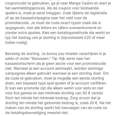
couponcode te gebruiken, ga je naar Manga Casino en start je
het aanmeldingsproces. Als de coupon voor bestaande
spelers is, moet je eerst inloggen. Zoek tijdens de registratie
of op de kassastortpagina naar het veld voor de
promotiecode. Je moet de code exact typen zoals die is
opgegeven, met alle letters en cijfers overeenkomend en
zonder extra spaties. Kies een betalingsmethode die werkt en
typ het bedrag van je storting in (bijvoorbeeld £20 of meer
indien nodig).
Bevestig de storting. Je bonus zou moeten verschijnen in je
saldo of onder "Bonussen." Tip: Kijk eerst naar het
kassastortscherm als je geen sectie voor een promotiecode
ziet. Wanneer je een account aanmaakt, worden sommige
campagnes alleen gebruikt wanneer je een storting doet. Om
de code te gebruiken, moet je mogelijk een eerste storting
doen, een bepaald type spel spelen of je account verifiëren.
Er kan een promotie zijn die alleen werkt voor slots en niet
voor live games en een minimale storting van 30 € vereist.
Stort ten minste het minimale bedrag: Zorg ervoor dat je
storting ten minste het getoonde bedrag is, zoals 20 €. Na het
maken van de storting werkt het toevoegen van de code na
de betalingsbevestiging meestal niet.