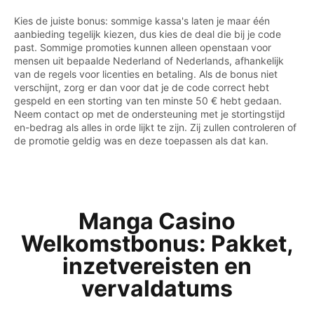
Kies de juiste bonus: sommige kassa's laten je maar één
aanbieding tegelijk kiezen, dus kies de deal die bij je code
past. Sommige promoties kunnen alleen openstaan voor
mensen uit bepaalde Nederland of Nederlands, afhankelijk
van de regels voor licenties en betaling. Als de bonus niet
verschijnt, zorg er dan voor dat je de code correct hebt
gespeld en een storting van ten minste 50 € hebt gedaan.
Neem contact op met de ondersteuning met je stortingstijd
en-bedrag als alles in orde lijkt te zijn. Zij zullen controleren of
de promotie geldig was en deze toepassen als dat kan.
Manga Casino
Welkomstbonus: Pakket,
inzetvereisten en
vervaldatums