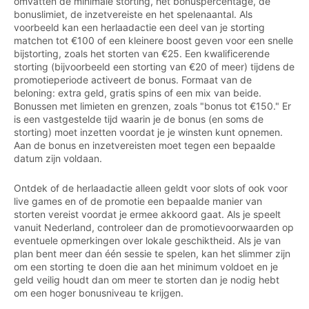
omvatten de minimale storting, het bonuspercentage, de
bonuslimiet, de inzetvereiste en het spelenaantal. Als
voorbeeld kan een herlaadactie een deel van je storting
matchen tot €100 of een kleinere boost geven voor een snelle
bijstorting, zoals het storten van €25. Een kwalificerende
storting (bijvoorbeeld een storting van €20 of meer) tijdens de
promotieperiode activeert de bonus. Formaat van de
beloning: extra geld, gratis spins of een mix van beide.
Bonussen met limieten en grenzen, zoals "bonus tot €150." Er
is een vastgestelde tijd waarin je de bonus (en soms de
storting) moet inzetten voordat je je winsten kunt opnemen.
Aan de bonus en inzetvereisten moet tegen een bepaalde
datum zijn voldaan.
Ontdek of de herlaadactie alleen geldt voor slots of ook voor
live games en of de promotie een bepaalde manier van
storten vereist voordat je ermee akkoord gaat. Als je speelt
vanuit Nederland, controleer dan de promotievoorwaarden op
eventuele opmerkingen over lokale geschiktheid. Als je van
plan bent meer dan één sessie te spelen, kan het slimmer zijn
om een storting te doen die aan het minimum voldoet en je
geld veilig houdt dan om meer te storten dan je nodig hebt
om een hoger bonusniveau te krijgen.