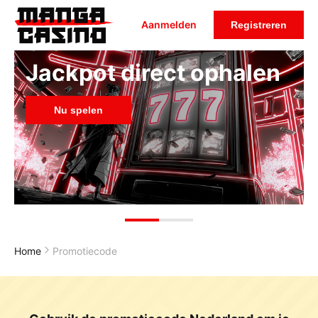
Aanmelden
Registreren
r
Jackpot direct ophalen
Nu spelen
Home
Promotiecode