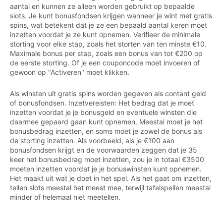
aantal en kunnen ze alleen worden gebruikt op bepaalde
slots. Je kunt bonusfondsen krijgen wanneer je wint met gratis
spins, wat betekent dat je ze een bepaald aantal keren moet
inzetten voordat je ze kunt opnemen. Verifieer de minimale
storting voor elke stap, zoals het storten van ten minste €10.
Maximale bonus per stap, zoals een bonus van tot €200 op
de eerste storting. Of je een couponcode moet invoeren of
gewoon op "Activeren" moet klikken.
Als winsten uit gratis spins worden gegeven als contant geld
of bonusfondsen. Inzetvereisten: Het bedrag dat je moet
inzetten voordat je je bonusgeld en eventuele winsten die
daarmee gepaard gaan kunt opnemen. Meestal moet je het
bonusbedrag inzetten, en soms moet je zowel de bonus als
de storting inzetten. Als voorbeeld, als je €100 aan
bonusfondsen krijgt en de voorwaarden zeggen dat je 35
keer het bonusbedrag moet inzetten, zou je in totaal €3500
moeten inzetten voordat je je bonuswinsten kunt opnemen.
Het maakt uit wat je doet in het spel. Als het gaat om inzetten,
tellen slots meestal het meest mee, terwijl tafelspellen meestal
minder of helemaal niet meetellen.