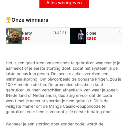
Alles weergeven
Onze winnaars
Party
11:42:31
clone
11:42:
86€
381€
Het is een goed idee om een code te gebruiken wanneer je je
aanmeldt of je eerste storting doet, zodat het systeem je de
juiste bonus kan geven. De meeste acties vereisen een
minimale storting. Om bijvoorbeeld de bonus te krijgen, zou je
100 € moeten storten. De promotiecodes die je kunt
gebruiken, kunnen verschillen afhankelijk van waar je speelt
(Nederland of Nederlands), dus zorg ervoor dat de code
werkt met je account voordat je hem gebruikt. Dit is de
veiligste manier om de Manga Casino-couponcode te
gebruiken: voer hem in voordat je je eerste betaling doet.
Wanneer je een storting doet zonder code, wordt de