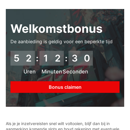
Welkomstbonus
De aanbieding is geldig voor een beperkte tijd
5
2
1
2
2
8
:
:
Uren
Minuten
Seconden
Bonus claimen
Als je je inzetvereisten snel wilt voltooien, blijf dan bij in
aanmerking komende slots en houd rekening met eventuele