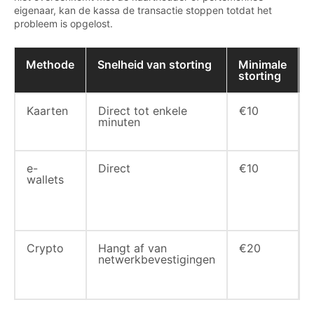
eigenaar, kan de kassa de transactie stoppen totdat het
probleem is opgelost.
Methode
Snelheid van storting
Minimale
storting
Kaarten
Direct tot enkele
€10
minuten
e-
Direct
€10
wallets
Crypto
Hangt af van
€20
netwerkbevestigingen