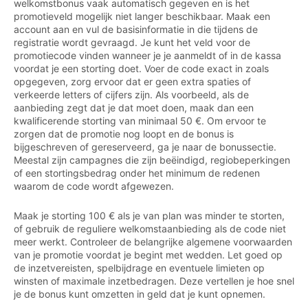
welkomstbonus vaak automatisch gegeven en is het
promotieveld mogelijk niet langer beschikbaar. Maak een
account aan en vul de basisinformatie in die tijdens de
registratie wordt gevraagd. Je kunt het veld voor de
promotiecode vinden wanneer je je aanmeldt of in de kassa
voordat je een storting doet. Voer de code exact in zoals
opgegeven, zorg ervoor dat er geen extra spaties of
verkeerde letters of cijfers zijn. Als voorbeeld, als de
aanbieding zegt dat je dat moet doen, maak dan een
kwalificerende storting van minimaal 50 €. Om ervoor te
zorgen dat de promotie nog loopt en de bonus is
bijgeschreven of gereserveerd, ga je naar de bonussectie.
Meestal zijn campagnes die zijn beëindigd, regiobeperkingen
of een stortingsbedrag onder het minimum de redenen
waarom de code wordt afgewezen.
Maak je storting 100 € als je van plan was minder te storten,
of gebruik de reguliere welkomstaanbieding als de code niet
meer werkt. Controleer de belangrijke algemene voorwaarden
van je promotie voordat je begint met wedden. Let goed op
de inzetvereisten, spelbijdrage en eventuele limieten op
winsten of maximale inzetbedragen. Deze vertellen je hoe snel
je de bonus kunt omzetten in geld dat je kunt opnemen.